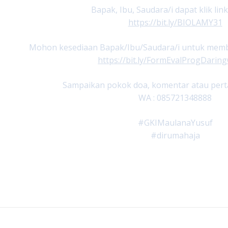
Bapak, Ibu, Saudara/i dapat klik link
https://bit.ly/BIOLAMY31
Mohon kesediaan Bapak/Ibu/Saudara/i untuk member
https://bit.ly/FormEvalProgDari
Sampaikan pokok doa, komentar atau perta
WA : 085721348888
#GKIMaulanaYusuf
#dirumahaja