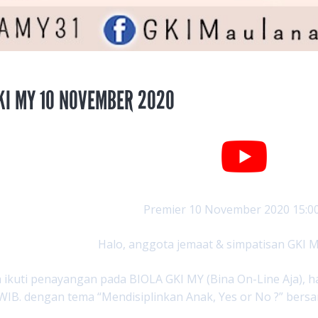
KI MY 10 NOVEMBER 2020
Premier 10 November 2020 15:0
Halo, anggota jemaat & simpatisan GKI M
a ikuti penayangan pada BIOLA GKI MY (Bina On-Line Aja), ha
WIB. dengan tema “Mendisiplinkan Anak, Yes or No ?” bersam