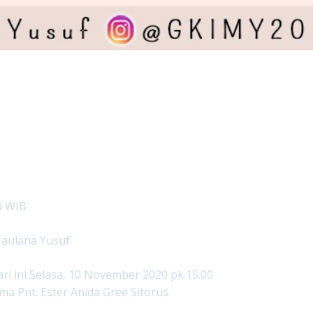
0 WIB
aulana Yusuf.
ri ini Selasa, 10 November 2020 pk.15.00
a Pnt. Ester Anida Gree Sitorus.