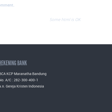
comment.
Some html is OK
REKENING BANK
BCA KCP Maranatha Bandung
No. A/C : 282-300-400-1
a.n. Gereja Kristen Indonesia