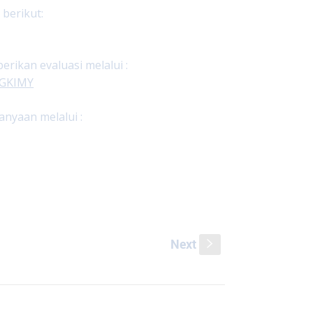
 berikut:
ikan evaluasi melalui :
ngGKIMY
nyaan melalui :
Next
s