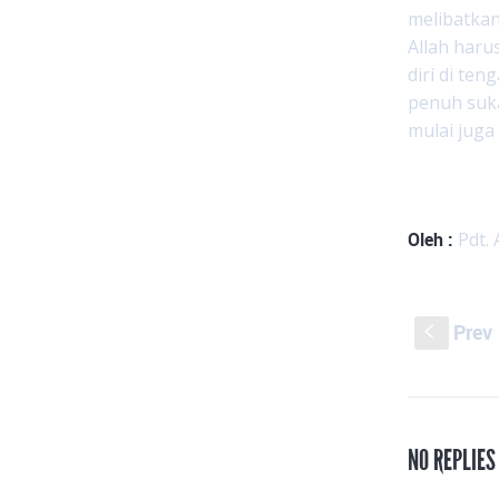
melibatka
Allah haru
diri di te
penuh suka
mulai juga
Oleh :
Pdt. 
Prev
S
NO REPLIES