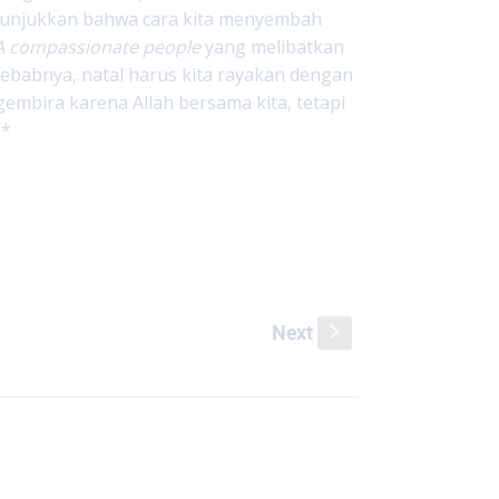
enunjukkan bahwa cara kita menyembah
A compassionate people
yang melibatkan
 sebabnya, natal harus kita rayakan dengan
embira karena Allah bersama kita, tetapi
**
Next
s