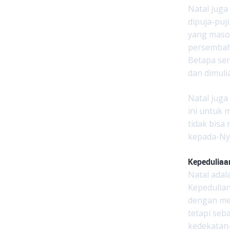
Natal juga
dipuja-puji
yang masoc
persembah
Betapa ser
dan dimuli
Natal juga
ini untuk
tidak bis
kepada-Ny
Kepeduliaa
Natal adal
Kepedulian
dengan mer
tetapi seb
kedekatan-