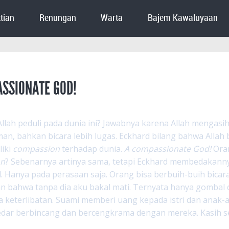
tian
Renungan
Warta
Bajem Kawaluyaan
SSIONATE GOD!
lah peduli pada dunia ini? Jawabnya karena Allah mengasihi
man, bahkan bicara lebih lugas. Eckhard bilang bahwa Allah
liki
compassion
terhadap dunia.
A compassionate God!
Oran
on
? Sebenarnya artinya sama, tetapi Eckhard membedakanny
l. Hanya pada perasaan saja. Orang bisa berbuih-buih bicara
 bahwa tanpa dia aku bakal mati. Ternyata hanya gombal 
a keterlibatan. Suami memberi uang kepada istri dan anak
dar berbincang dan bercengkrama dengan mereka. Kasih ser