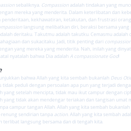
assion
sebaliknya.
Compassion
adalah tindakan yang muncu
engan mereka yang menderita. Dalam keterlibatan dan keb
penderitaan, kekhawatiran, ketakutan, dan frustrasi oran
ompassion
langsung melibatkan diri, beraksi bersama yang
adalah deritaku. Takutmu adalah takutku. Cemasmu adalah
ahagiaan dan sukacitaku. Jadi, titik penting dari
compassio
ngan yang mereka yang menderita. Nah, inilah yang dinyata
natal nyatalah bahwa Dia adalah
A compassionate God
!
?
unjukkan bahwa Allah yang kita sembah bukanlah
Deus Oti
s tidak peduli dengan persoalan apa pun yang terjadi dengan
ah yang setelah mencipta, tidak mau ikut campur dengan cipt
ah yang tidak akan mendengar teriakan dan tangisan umat 
anpa campur tangan Allah. Allah yang kita sembah bukanla
renung sendirian tanpa
action
. Allah yang kita sembah ad
n terlibat langsung bersama dan di tengah kita.