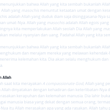
 menunjukkan bahwa Allah yang kita sembah bukanlah All
. Allah yang
masochis
menuntut ketaatan umat dengan kese
his adalah Allah yang duduk diam saja disinggasana-Nya s
an umat-Nya. Allah yang
masochis
adalah Allah egois yang
ingnya kita memperlakukan Allah seolah Dia Allah yang
mas
akan melalui nyanyian dan uang. Padahal Allah yang kita s
 menunjukkan bahwa Allah yang kita sembah bukanlah Allah
 menghukum dan merajam mereka yang melawan kehendak-Nya
a menerima kelemahan kita. Dia akan selalu menghukum da
a.
n Allah
ah saat kita merayakan
A compassionate God
, Allah yang p
 Allah dinyatakan dengan kehadiran dan keterlibatan-Nya di
asakan kerapuhan dan kelemahan manusia. Dia lahir bukan 
agai manusia biasa yang dekat dengan semua orang, terma
Nya itu Allah merasakan apa yang ada rasakan. Allah tahu 