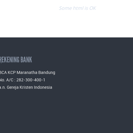
Some html is OK
REKENING BANK
BCA KCP Maranatha Bandung
No. A/C : 282-300-400-1
a.n. Gereja Kristen Indonesia