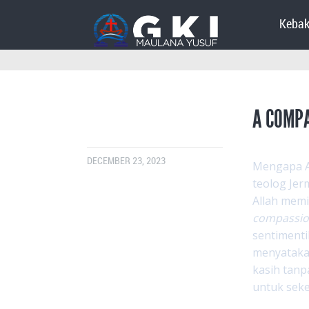
Kebak
A COMPA
DECEMBER 23, 2023
Mengapa Al
teolog Jer
Allah memi
compassi
sentimenti
menyatakan
kasih tanp
untuk seke