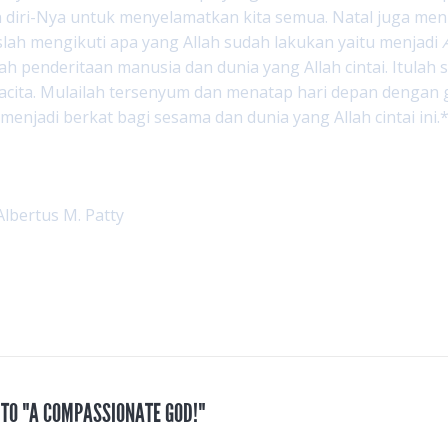
n diri-Nya untuk menyelamatkan kita semua. Natal juga m
slah mengikuti apa yang Allah sudah lakukan yaitu menjadi
ngah penderitaan manusia dan dunia yang Allah cintai. Itulah
cita. Mulailah tersenyum dan menatap hari depan dengan g
 menjadi berkat bagi sesama dan dunia yang Allah cintai ini.
Albertus M. Patty
 TO "A COMPASSIONATE GOD!"