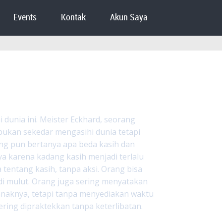
Events
Kontak
Akun Saya
 dunia ini. Meister Eckhard, seorang
 bukan sekedar mengasihi dunia tetapi
g pun bertanya apa beda kasih dan
a karena kadang kasih menjadi terlalu
 tentang kasih, tanpa aksi. Orang bisa
di mulut. Orang juga sering menyatakan
-anaknya, tetapi tanpa menyediakan waktu
ing dipraktekkan tanpa keterlibatan.