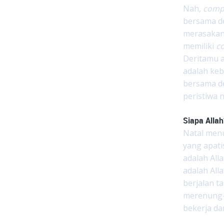
Nah,
comp
bersama d
merasakan 
memiliki
c
Deritamu 
adalah keb
bersama de
peristiwa 
Siapa Allah
Natal men
yang apati
adalah All
adalah All
berjalan t
merenung-
bekerja da